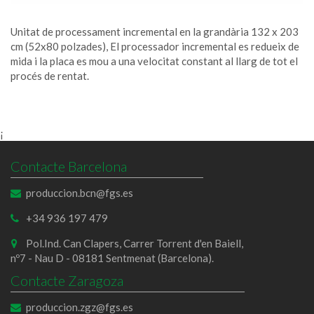
Unitat de processament incremental en la grandària 132 x 203
cm (52x80 polzades), El processador incremental es redueix de
mida i la placa es mou a una velocitat constant al llarg de tot el
procés de rentat.
¡
Contacte Barcelona
produccion.bcn@fgs.es
+34 936 197 479
Pol.Ind. Can Clapers, Carrer Torrent d'en Baiell,
nº7 - Nau D - 08181 Sentmenat (Barcelona).
Contacte Zaragoza
produccion.zgz@fgs.es